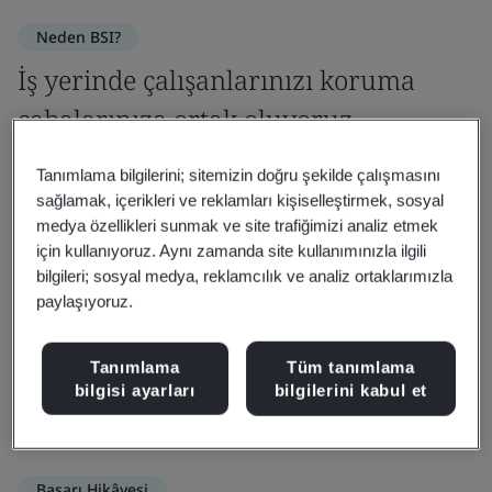
Neden BSI?
İş yerinde çalışanlarınızı koruma
çabalarınıza ortak oluyoruz
Operasyonel maliyetleri azaltmaktan kuruluşunuzun
Tanımlama bilgilerini; sitemizin doğru şekilde çalışmasını
sağlamak, içerikleri ve reklamları kişiselleştirmek, sosyal
ve iş gücünüzün verimliliğini artırmaya ve marka
medya özellikleri sunmak ve site trafiğimizi analiz etmek
itibarınızı güçlendirmeye kadar her konuda iş sağlığı
için kullanıyoruz. Aynı zamanda site kullanımınızla ilgili
ve güvenliği en iyi uygulamalarından yararlanmanıza
bilgileri; sosyal medya, reklamcılık ve analiz ortaklarımızla
yardımcı olacak, dünya çapında öncü çözümler
paylaşıyoruz.
sunuyoruz.
Tanımlama
Tüm tanımlama
bilgisi ayarları
bilgilerini kabul et
İletişime geçin
Başarı Hikâyesi