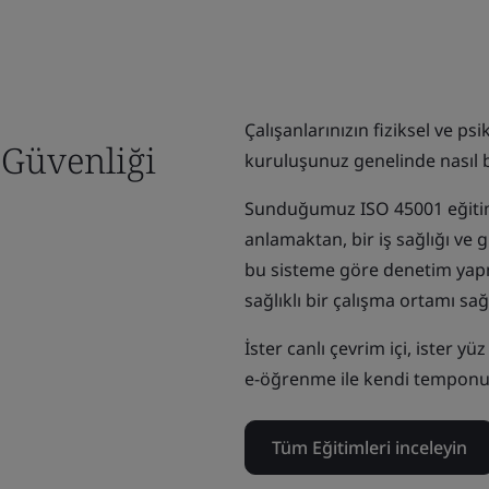
Çalışanlarınızın fiziksel ve p
 Güvenliği
kuruluşunuz genelinde nasıl b
Sunduğumuz ISO 45001 eğitim v
anlamaktan, bir iş sağlığı ve
bu sisteme göre denetim yap
sağlıklı bir çalışma ortamı sa
İster canlı çevrim içi, ister y
e-öğrenme ile kendi temponu
Tüm Eğitimleri inceleyin