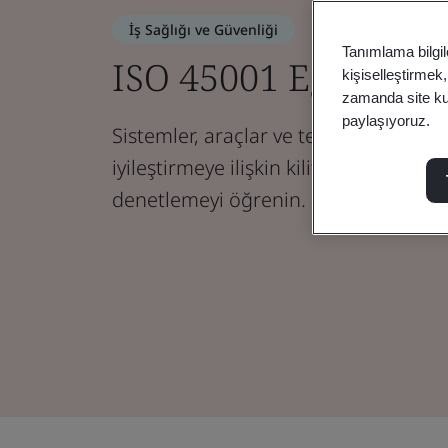
İş Sağlığı ve Güvenliği
Tanımlama bilgil
ISO 45001 Eğitimler
kişiselleştirmek
zamanda site kull
paylaşıyoruz.
Sistemler, araçlar ve teknikleri tanıyar
iyileştirmeye ilişkin kilit ISO standar
denetlemeyi öğrenin.