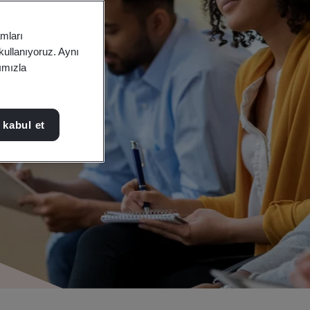
amları
 kullanıyoruz. Aynı
rımızla
 kabul et