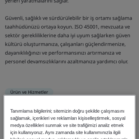
yerleri yaratmalarını sağlar.
Güvenli, sağlıklı ve sürdürülebilir bir iş ortamı sağlama
taahhüdünüzü ortaya koyun. ISO 45001, mevzuata ve
sektör gerekliliklerine daha iyi uyum sağlarken güven
kültürü oluşturmanıza, çalışanları güçlendirmenize,
dayanıklılığınızı ve performansınızı artırmanıza ve
personel devamsızlıklarını azaltmanıza yardımcı olur.
Ürün ve Hizmetler
ISO 45001 - İş sağlığı ve güvenliği
Tanımlama bilgilerini; sitemizin doğru şekilde çalışmasını
yönetim sistemini uygulamaya
sağlamak, içerikleri ve reklamları kişiselleştirmek, sosyal
koyun
medya özellikleri sunmak ve site trafiğimizi analiz etmek
için kullanıyoruz. Aynı zamanda site kullanımınızla ilgili