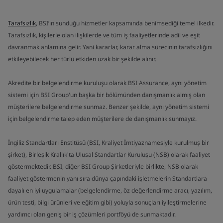
Tarafsızlık
, BSI’ın sunduğu hizmetler kapsamında benimsediği temel ilkedir.
Tarafsızlık, kişilerle olan ilişkilerde ve tüm iş faaliyetlerinde adil ve eşit
davranmak anlamına gelir. Yani kararlar, karar alma sürecinin tarafsızlığını
etkileyebilecek her türlü etkiden uzak bir şekilde alınır.
Akredite bir belgelendirme kuruluşu olarak BSI Assurance, aynı yönetim
sistemi için BSI Group'un başka bir bölümünden danışmanlık almış olan
müşterilere belgelendirme sunmaz. Benzer şekilde, aynı yönetim sistemi
için belgelendirme talep eden müşterilere de danışmanlık sunmayız.
İngiliz Standartları Enstitüsü (BSI, Kraliyet İmtiyaznamesiyle kurulmuş bir
şirket), Birleşik Krallık'ta Ulusal Standartlar Kuruluşu (NSB) olarak faaliyet
göstermektedir. BSI, diğer BSI Group Şirketleriyle birlikte, NSB olarak
faaliyet göstermenin yanı sıra dünya çapındaki işletmelerin Standartlara
dayalı en iyi uygulamalar (belgelendirme, öz değerlendirme aracı, yazılım,
ürün testi, bilgi ürünleri ve eğitim gibi) yoluyla sonuçları iyileştirmelerine
yardımcı olan geniş bir iş çözümleri portföyü de sunmaktadır.