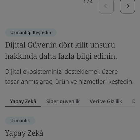
1
/
4
Uzmanlığı Keşfedin
Dijital Güvenin dört kilit unsuru
hakkında daha fazla bilgi edinin.
Dijital ekosisteminizi desteklemek üzere
tasarlanmış araç, ürün ve hizmetleri keşfedin.
Yapay Zekâ
Siber güvenlik
Veri ve Gizlilik
Dij
Uzmanlık
Yapay Zekâ
S