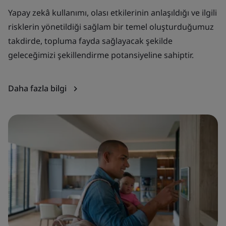
Yapay zekâ kullanımı, olası etkilerinin anlaşıldığı ve ilgili
S
risklerin yönetildiği sağlam bir temel oluşturduğumuz
sü
takdirde, topluma fayda sağlayacak şekilde
av
geleceğimizi şekillendirme potansiyeline sahiptir.
Da
Daha fazla bilgi