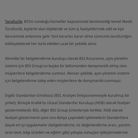
Tarafsızlık
, BSI’ın sunduğu hizmetler kapsamında benimsediği temel ilkedir.
Tarafsızlık, kişilerle olan ilişkilerde ve tüm iş faaliyetlerinde adil ve eşit
davranmak anlamına gelir. Yani kararlar, karar alma sürecinin tarafsızlığını
etkileyebilecek her türlü etkiden uzak bir şekilde alınır.
Akredite bir belgelendirme kuruluşu olarak BSI Assurance, aynı yönetim
sistemi için BSI Group'un başka bir bölümünden danışmanlık almış olan
müşterilere belgelendirme sunmaz. Benzer şekilde, aynı yönetim sistemi
için belgelendirme talep eden müşterilere de danışmanlık sunmayız.
İngiliz Standartları Enstitüsü (BSI, Kraliyet İmtiyaznamesiyle kurulmuş bir
şirket), Birleşik Krallık'ta Ulusal Standartlar Kuruluşu (NSB) olarak faaliyet
göstermektedir. BSI, diğer BSI Group Şirketleriyle birlikte, NSB olarak
faaliyet göstermenin yanı sıra dünya çapındaki işletmelerin Standartlara
dayalı en iyi uygulamalar (belgelendirme, öz değerlendirme aracı, yazılım,
ürün testi, bilgi ürünleri ve eğitim gibi) yoluyla sonuçları iyileştirmelerine