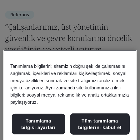
Referans
“Çalışanlarımız, üst yönetimin
güvenlik ve çevre konularına öncelik
verdiğinin ve yeterli yatırım
yaptığının bilincindedir.”
Tanımlama bilgilerini; sitemizin doğru şekilde çalışmasını
sağlamak, içerikleri ve reklamları kişiselleştirmek, sosyal
Samsung SDI
medya özellikleri sunmak ve site trafiğimizi analiz etmek
Deokyeong Lee, Samsung SDI
için kullanıyoruz. Aynı zamanda site kullanımınızla ilgili
bilgileri; sosyal medya, reklamcılık ve analiz ortaklarımızla
paylaşıyoruz.
Tanımlama
Tüm tanımlama
bilgisi ayarları
bilgilerini kabul et