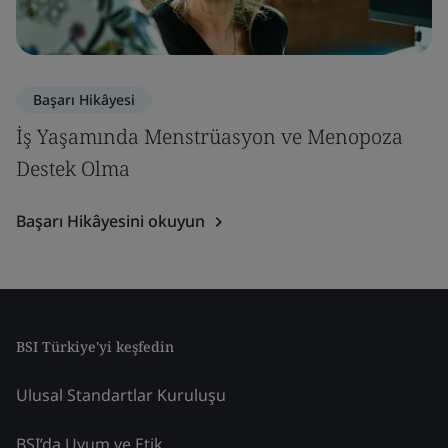
Başarı Hikâyesi
İş Yaşamında Menstrüasyon ve Menopoza
Destek Olma
Başarı Hikâyesini okuyun
BSI Türkiye'yi keşfedin
Ulusal Standartlar Kuruluşu
BSI’da Uyum ve Etik