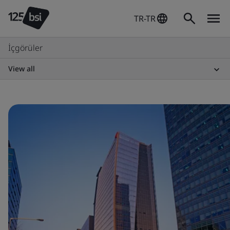
TR-TR
İçgörüler
View all