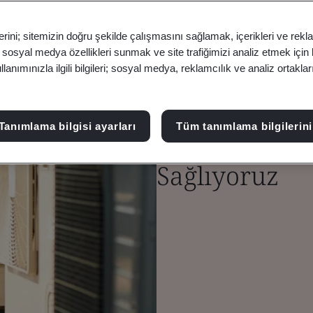
erini; sitemizin doğru şekilde çalışmasını sağlamak, içerikleri ve rekl
, sosyal medya özellikleri sunmak ve site trafiğimizi analiz etmek için
anımınızla ilgili bilgileri; sosyal medya, reklamcılık ve analiz ortakla
Test ve Belge
Tanımlama bilgisi ayarları
Tüm tanımlama bilgilerini
Kablolarda Gü
Sağlıyoruz