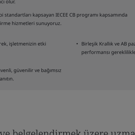
ı olur.
 gibi standartları kapsayan IECEE CB programı kapsamında
dirme hizmetleri sunuyoruz.
rek, işletmenizin etki
Birleşik Krallık ve AB p
performansı gereklilikl
venli, güvenilir ve bağımsız
anıtın.
 ve belgelendirmek üzere uzm