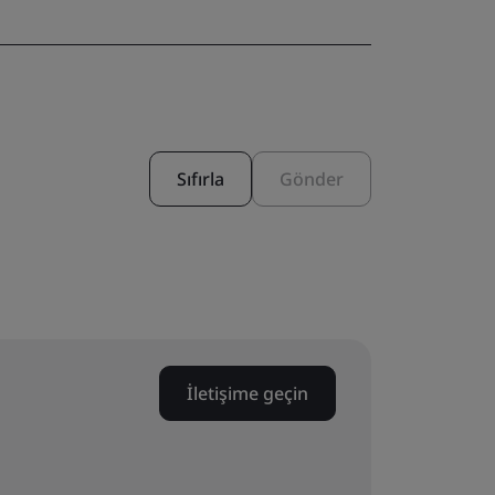
Sıfırla
Gönder
İletişime geçin