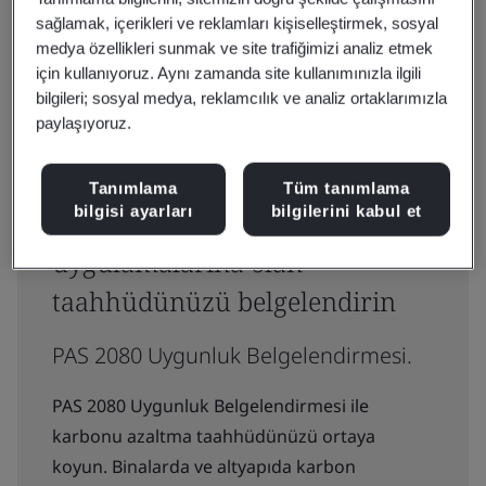
sağlamak, içerikleri ve reklamları kişiselleştirmek, sosyal
medya özellikleri sunmak ve site trafiğimizi analiz etmek
için kullanıyoruz. Aynı zamanda site kullanımınızla ilgili
Altyapıda karbon yönetimine
bilgileri; sosyal medya, reklamcılık ve analiz ortaklarımızla
paylaşıyoruz.
ilişkin PAS 2080
belgelendirmesiyle daha
Tanımlama
Tüm tanımlama
bilgisi ayarları
bilgilerini kabul et
sürdürülebilir inşaat ve yapı
uygulamalarına olan
taahhüdünüzü belgelendirin
PAS 2080 Uygunluk Belgelendirmesi.
PAS 2080 Uygunluk Belgelendirmesi ile
karbonu azaltma taahhüdünüzü ortaya
koyun. Binalarda ve altyapıda karbon