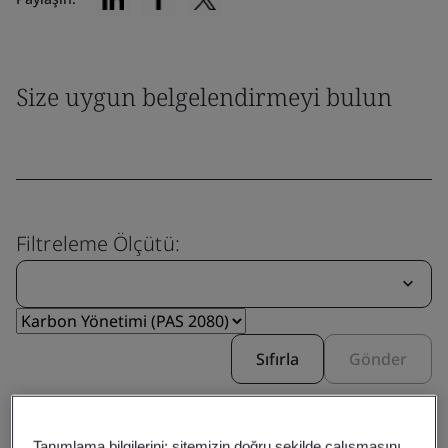
Size uygun belgelendirmeyi bulun
Filtreleme Ölçütü:
Sıfırla
Gönder
Tanımlama bilgilerini; sitemizin doğru şekilde çalışmasını