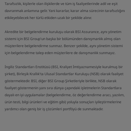
Tarafsızlık, kişilerle olan ilişkilerde ve tüm iş faaliyetlerinde adil ve eşit
davranmak anlamına gelir. Yani kararlar, karar alma sürecinin tarafsızlığını
etkileyebilecek her türlü etkiden uzak bir şekilde alınır.
Akredite bir belgelendirme kuruluşu olarak BSI Assurance, aynı yönetim
sistemi için BSI Group'un başka bir bölümünden danışmanlık almış olan
müşterilere belgelendirme sunmaz. Benzer şekilde, aynı yönetim sistemi
için belgelendirme talep eden müşterilere de danışmanlık sunmayız.
İngiliz Standartları Enstitüsü (BSI, Kraliyet İmtiyaznamesiyle kurulmuş bir
şirket), Birleşik Krallık'ta Ulusal Standartlar Kuruluşu (NSB) olarak faaliyet
göstermektedir. BSI, diğer BSI Group Şirketleriyle birlikte, NSB olarak
faaliyet göstermenin yanı sıra dünya çapındaki işletmelerin Standartlara
dayalı en iyi uygulamalar (belgelendirme, öz değerlendirme aracı, yazılım,
ürün testi, bilgi ürünleri ve eğitim gibi) yoluyla sonuçları iyileştirmelerine
yardımcı olan geniş bir iş çözümleri portföyü de sunmaktadır.