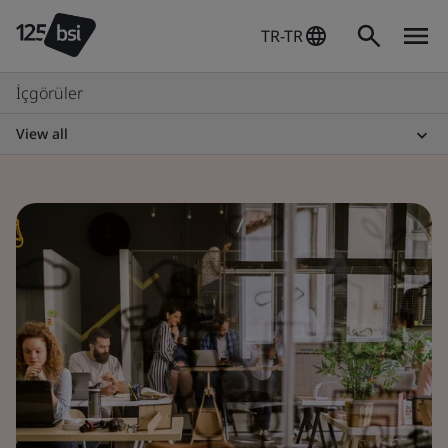
TR-TR
İçgörüler
View all