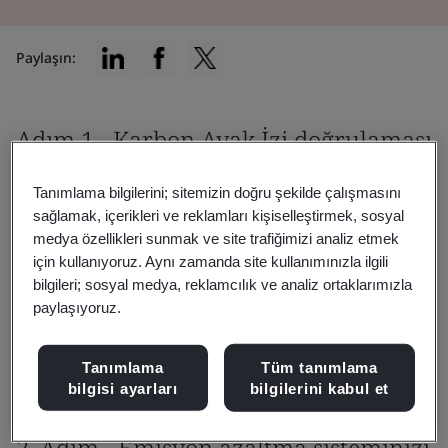
Paylaşın:
Adım 1 - Karbon Ayak İzi doğrulaması
Kuruluş, karbon ayak izini ISO 14064-1'i kullanarak
Tanımlama bilgilerini; sitemizin doğru şekilde çalışmasını
hesaplıyor.
sağlamak, içerikleri ve reklamları kişiselleştirmek, sosyal
medya özellikleri sunmak ve site trafiğimizi analiz etmek
Bu ayak izi, gelecekteki iyileştirmenin ölçüldüğü
için kullanıyoruz. Aynı zamanda site kullanımınızla ilgili
temel olarak kullanılır.
bilgileri; sosyal medya, reklamcılık ve analiz ortaklarımızla
Ayak izi hesaplandıktan sonra, BSI tam bir
paylaşıyoruz.
doğrulama gerçekleştirir ve bir Doğrulama Görüşü
yayınlar.
Tanımlama
Tüm tanımlama
Bu doğrulama UKAS akreditasyonuna sahiptir.
bilgisi ayarları
bilgilerini kabul et
2. Adım - Emisyon azaltma sisteminizi