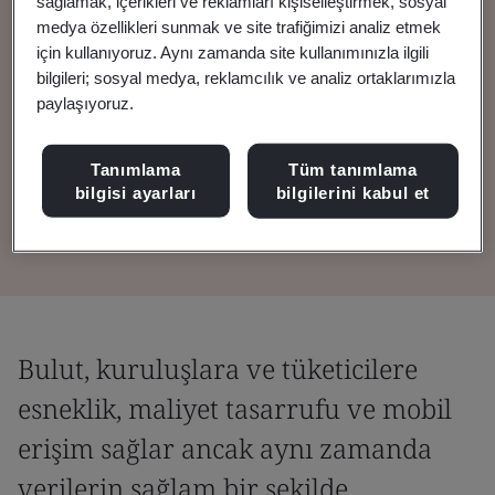
sağlamak, içerikleri ve reklamları kişiselleştirmek, sosyal
Tanımlanabilir Bilgiler
medya özellikleri sunmak ve site trafiğimizi analiz etmek
için kullanıyoruz. Aynı zamanda site kullanımınızla ilgili
bilgileri; sosyal medya, reklamcılık ve analiz ortaklarımızla
Bu standart, Bulut Hizmetleri Sağlayıcılarının,
paylaşıyoruz.
sakladıkları verileri koruduklarını ve yalnızca
açıkça onay verilen amaçlar için
Tanımlama
Tüm tanımlama
bilgisi ayarları
bilgilerini kabul et
kullandıklarını göstermelerine yardımcı olur.
Bulut, kuruluşlara ve tüketicilere
esneklik, maliyet tasarrufu ve mobil
erişim sağlar ancak aynı zamanda
verilerin sağlam bir şekilde