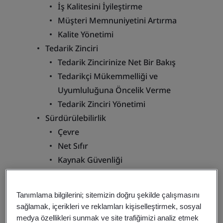
İş Kalitesini İyileştirme
Müşteri Memnuniyetini Artırma
Kalite Yönetimi
Tedarik Zinciri
Tedarik Zincirinize Net Bir Bakış
Tedarikçi Mükemmelliği ve
Uyumluluğuna Öncelik Verme
Tedarik Zinciri Yönetimi
Sürdürülebilirlik
Çevre
Net Sıfır
Kaynak Güvenliği
Sürdürülebilir Altyapı
Sürdürülebilir Tedarik Zinciri
Tanımlama bilgilerini; sitemizin doğru şekilde çalışmasını
Sektörler
sağlamak, içerikleri ve reklamları kişiselleştirmek, sosyal
İnşaat ve Yapı
medya özellikleri sunmak ve site trafiğimizi analiz etmek