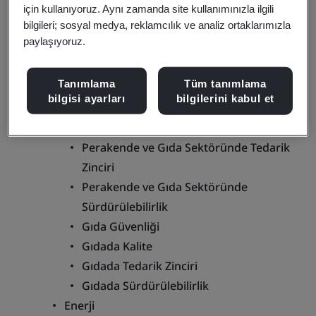
İnşaat ve Yapı
için kullanıyoruz. Aynı zamanda site kullanımınızla ilgili
bilgileri; sosyal medya, reklamcılık ve analiz ortaklarımızla
İnşaat ve Yapı Sektöründe Dijital Güven
paylaşıyoruz.
İnşaat ve Yapı Sektöründe Kalite
İnşaat ve Yapı Sektöründe
Tanımlama
Tüm tanımlama
Sürdürülebilirlik
bilgisi ayarları
bilgilerini kabul et
Perakende ve Gıda
Perakende ve Gıda Sektöründe Kalite
Perakende ve Gıda Sektöründe Tedarik
Zinciri
Perakende ve Gıda Sektöründe
Sürdürülebilirlik
Gıda Güvenliği
Gıdada Kalite
Gıdada Tedarik Zinciri
Gıdada Sürdürülebilirlik
Enerji