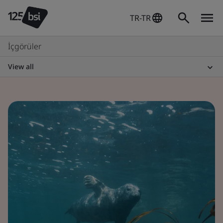
TR-TR
İçgörüler
View all