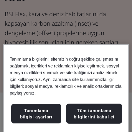
BSI Flex, kara ve deniz habitatlarını da
kapsayan karbon azaltma (inset) ve
dengeleme (offset) projelerine uygun
biyoçeşitlilik sonuçları için gereken şartları
belirler.
Tanımlama bilgilerini; sitemizin doğru şekilde çalışmasını
sağlamak, içerikleri ve reklamları kişiselleştirmek, sosyal
Standardı Görüntüleyin
medya özellikleri sunmak ve site trafiğimizi analiz etmek
için kullanıyoruz. Aynı zamanda site kullanımınızla ilgili
bilgileri; sosyal medya, reklamcılık ve analiz ortaklarımızla
paylaşıyoruz.
Paylaşın:
Tanımlama
Tüm tanımlama
bilgisi ayarları
bilgilerini kabul et
Yüksek güvenilirliğe sahip