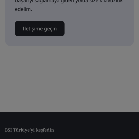
başarıyı sağlamaya giden yolda size kılavuzluk
edelim.
İletişime geçin
BSI Türkiye'yi keşfedin