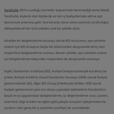
Tarafsızlık
, BSI’ın sunduğu hizmetler kapsamında benimsediği temel ilkedir.
Tarafsızlık, kişilerle olan ilişkilerde ve tüm iş faaliyetlerinde adil ve eşit
davranmak anlamına gelir. Yani kararlar, karar alma sürecinin tarafsızlığını
etkileyebilecek her türlü etkiden uzak bir şekilde alınır.
Akredite bir belgelendirme kuruluşu olarak BSI Assurance, aynı yönetim
sistemi için BSI Group'un başka bir bölümünden danışmanlık almış olan
müşterilere belgelendirme sunmaz. Benzer şekilde, aynı yönetim sistemi
için belgelendirme talep eden müşterilere de danışmanlık sunmayız.
İngiliz Standartları Enstitüsü (BSI, Kraliyet İmtiyaznamesiyle kurulmuş bir
şirket), Birleşik Krallık'ta Ulusal Standartlar Kuruluşu (NSB) olarak faaliyet
göstermektedir. BSI, diğer BSI Group Şirketleriyle birlikte, NSB olarak
faaliyet göstermenin yanı sıra dünya çapındaki işletmelerin Standartlara
dayalı en iyi uygulamalar (belgelendirme, öz değerlendirme aracı, yazılım,
ürün testi, bilgi ürünleri ve eğitim gibi) yoluyla sonuçları iyileştirmelerine
yardımcı olan geniş bir iş çözümleri portföyü de sunmaktadır.