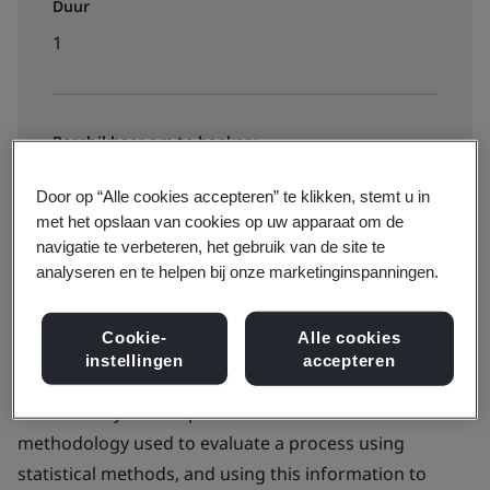
Duur
1
Beschikbaar om te boeken:
Intern
Door op “Alle cookies accepteren” te klikken, stemt u in
met het opslaan van cookies op uw apparaat om de
navigatie te verbeteren, het gebruik van de site te
Contact us
analyseren en te helpen bij onze marketinginspanningen.
Cookie-
Alle cookies
instellingen
accepteren
This one-day course provides an overview of the
methodology used to evaluate a process using
statistical methods, and using this information to