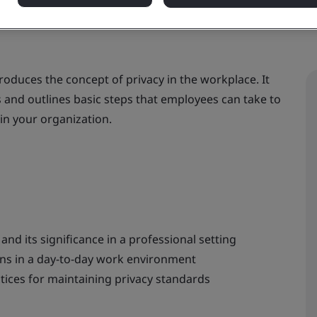
roduces the concept of privacy in the workplace. It
 and outlines basic steps that employees can take to
in your organization.
and its significance in a professional setting
ns in a day-to-day work environment
actices for maintaining privacy standards