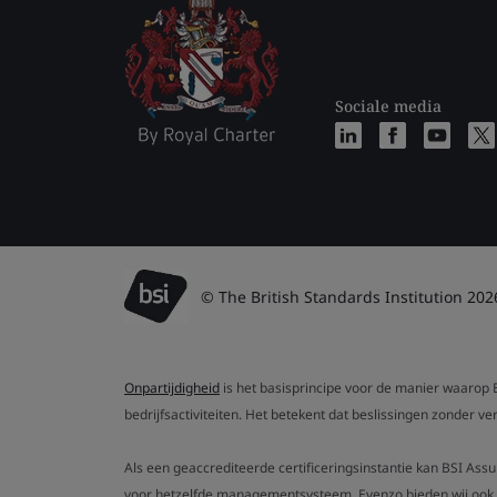
Sociale media
© The British Standards Institution 202
Onpartijdigheid
is het basisprincipe voor de manier waarop B
bedrijfsactiviteiten. Het betekent dat beslissingen zonder 
Als een geaccrediteerde certificeringsinstantie kan BSI Ass
voor hetzelfde managementsysteem. Evenzo bieden wij ook g