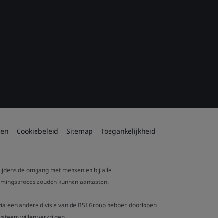
den
Cookiebeleid
Sitemap
Toegankelijkheid
 tijdens de omgang met mensen en bij alle
tvormingsproces zouden kunnen aantasten.
t via een andere divisie van de BSI Group hebben doorlopen
steem willen verkrijgen.