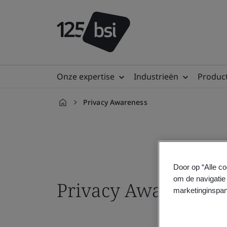
Onze expertise
Industrieën
Product
Privacy Awareness
nl-
NL
Door op “Alle co
om de navigatie 
Privacy Awareness 
marketinginspan