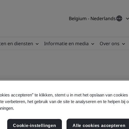
Belgium - Nederlands
en en diensten
Informatie en media
Over ons
okies accepteren” te klikken, stemt u in met het opslaan van cookie
te verbeteren, het gebruik van de site te analyseren en te helpen bij 
- eLearning
ningen.
Cookie-instellingen
Alle cookies accepteren