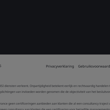
6
Privacyverklaring
Gebruiksvoorwaar
SI diensten verleent. Onpartijdigheid betekent eerlijk en rechtvaardig handelen
verplichtingen van invloeden worden genomen die de objectiviteit van het beslui
urance geen certificeringen aanbieden aan klanten die al een consultancy trajec
een consultancy aan klanten die een certificering voor hetzelfde managementsy