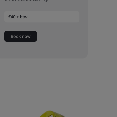
€40 + btw
Book now