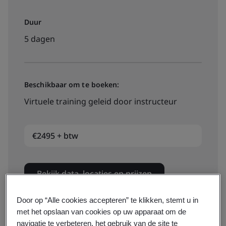
Duur
5 dagen
Beschikbaar om te boeken:
Virtuele training geleid door instructeur
€2495 + btw
Bekijk data, locaties en prijzen
Door op “Alle cookies accepteren” te klikken, stemt u in
met het opslaan van cookies op uw apparaat om de
Beschikbaar om te offreren:
navigatie te verbeteren, het gebruik van de site te