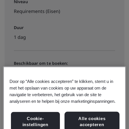
Niveau
Requirements (Eisen)
Duur
1 dag
Beschikbaar om te boeken:
Virtuele training geleid door instructeur
Door op “Alle cookies accepteren” te klikken, stemt u in
met het opslaan van cookies op uw apparaat om de
€895 + btw
navigatie te verbeteren, het gebruik van de site te
analyseren en te helpen bij onze marketinginspanningen.
Bekijk data, locaties en prijzen
Cookie-
Alle cookies
instellingen
accepteren