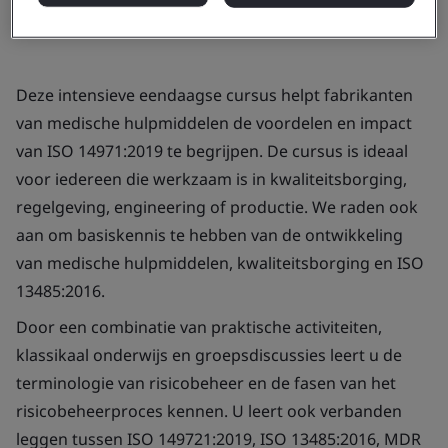
Deze intensieve eendaagse cursus helpt fabrikanten
van medische hulpmiddelen de voordelen en impact
van ISO 14971:2019 te begrijpen. De cursus is ideaal
voor iedereen die werkzaam is in kwaliteitsborging,
regelgeving, engineering of productie. We raden ook
aan om basiskennis te hebben van de ontwikkeling
van medische hulpmiddelen, kwaliteitsborging en ISO
13485:2016.
Door een combinatie van praktische activiteiten,
klassikaal onderwijs en groepsdiscussies leert u de
terminologie van risicobeheer en de fasen van het
risicobeheerproces kennen. U leert ook verbanden
leggen tussen ISO 149721:2019, ISO 13485:2016, MDR