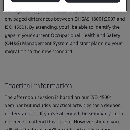
introduces you to the new ISO high level structure for
management system standards and explores the
envisaged differences between OHSAS 18001:2007 and
ISO 45001. By attending, you’ll be able to identify the
gaps in your current Occupational Health and Safety
(OH&S) Management System and start planning your
migration to the new standard.
Practical information
The afternoon session is based on our ISO 45001
Seminar but includes practical activities for a deeper
understanding. If you’ve attended the seminar, you do
not need to attend this course. However should you
still wish to do so, you’ll be entitled to a discount.