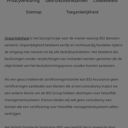
Privacyverklaring
Gebruiksvoorwaarden
Cookiebeleid
Sitemap
Toegankelijkheid
Onpartijdigheid
is het basisprincipe voor de manier waarop BSI diensten
verleent. Onpartijdigheid betekent eerlijk en rechtvaardig handelen tijdens
de omgang met mensen en bij alle bedrijfsactiviteiten. Het betekent dat
beslissingen zonder verplichtingen van invloeden worden genomen die de
objectiviteit van het besluitvormingsproces zouden kunnen aantasten.
Als een geaccrediteerde certificeringsinstantie kan BSI Assurance geen
certificeringen aanbieden aan klanten die al een consultancy traject via
een andere divisie van de BSI Group hebben doorlopen voor hetzelfde
managementsysteem. Evenzo bieden wij ook geen consultancy aan
klanten die een certificering voor hetzelfde managementsysteem willen
verkrijgen.
Het British Standards Institution (BSI, een bedrijf dat is opgericht door