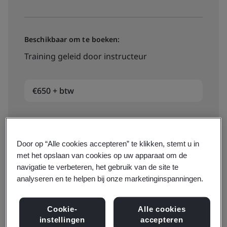
Beschikbaar om te boeken:
Training geleid door instructeur
€650 + btw
View dates and book now
Door op “Alle cookies accepteren” te klikken, stemt u in
met het opslaan van cookies op uw apparaat om de
navigatie te verbeteren, het gebruik van de site te
analyseren en te helpen bij onze marketinginspanningen.
Are you already familiar with OHSAS 18001:2007 and
Cookie-
Alle cookies
want to find out about ISO 45001? This course
instellingen
accepteren