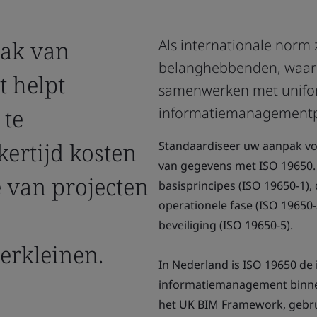
pak van
Als internationale norm
belanghebbenden, waar o
 helpt
samenwerken met unif
 te
informatiemanagementp
kertijd kosten
Standaardiseer uw aanpak voo
van gegevens met ISO 19650.
 van projecten
basisprincipes (ISO 19650-1), 
operationele fase (ISO 19650-
beveiliging (ISO 19650-5).
erkleinen.
In Nederland is ISO 19650 de
informatiemanagement binne
het UK BIM Framework, gebru