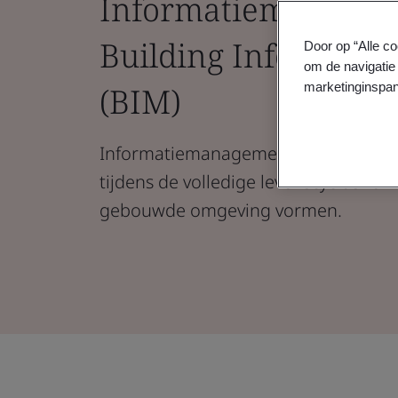
Informatiemanagem
Building Informatio
Door op “Alle co
om de navigatie 
marketinginspan
(BIM)
Informatiemanagement ondersteunt 
tijdens de volledige levenscyclus van 
gebouwde omgeving vormen.