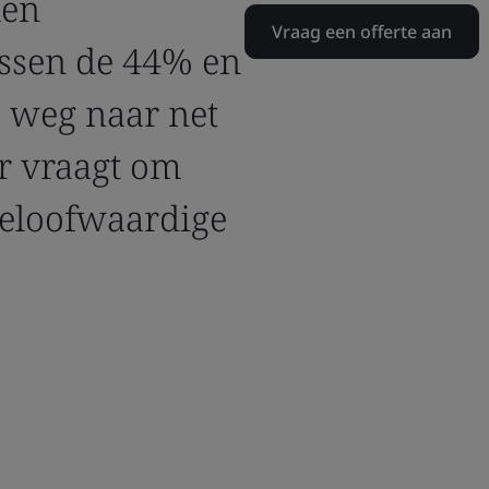
len
Vraag een offerte aan
ussen de 44% en
e weg naar net
ar vraagt om
geloofwaardige