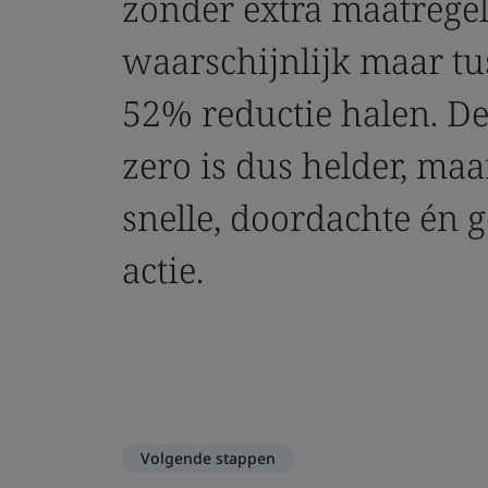
zonder extra maatrege
waarschijnlijk maar t
52% reductie halen. D
zero is dus helder, ma
snelle, doordachte én 
actie.
Volgende stappen