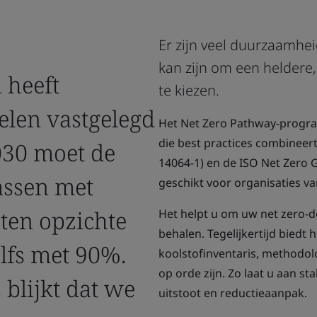
Er zijn veel duurzaamhei
kan zijn om een heldere
 heeft
te kiezen.
elen vastgelegd
Het Net Zero Pathway-progr
die best practices combineert
030 moet de
14064-1) en de ISO Net Zero 
assen met
geschikt voor organisaties va
ten opzichte
Het helpt u om uw net zero-do
behalen. Tegelijkertijd biedt
lfs met 90%.
koolstofinventaris, methodol
op orde zijn. Zo laat u aan st
 blijkt dat we
uitstoot en reductieaanpak.