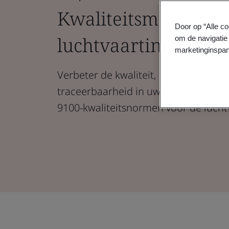
Kwaliteitsmanageme
Door op “Alle co
luchtvaartindustrie
om de navigatie 
marketinginspan
Verbeter de kwaliteit, efficiëntie en 
traceerbaarheid in uw hele supply c
9100-kwaliteitsnormen voor de lucht