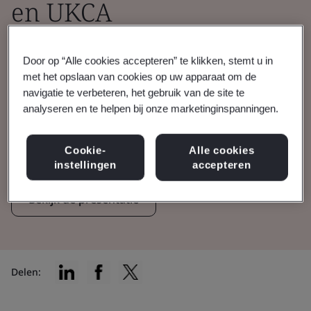
en UKCA
Een overzicht van het proces van
Door op “Alle cookies accepteren” te klikken, stemt u in
verlengingen binnen BSI, hoe fabrikanten
met het opslaan van cookies op uw apparaat om de
navigatie te verbeteren, het gebruik van de site te
deze verlenging kunnen aanvragen en welke
analyseren en te helpen bij onze marketinginspanningen.
documenten daarvoor nodig zijn.
Cookie-
Alle cookies
Bekijk de webinar
instellingen
accepteren
Bekijk de presentatie
Delen: