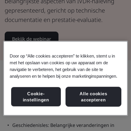
belangrijkste aspecten van IVDR-naleving
gepresenteerd, gericht op technische
documentatie en prestatie-evaluatie.
Bekijk de webinar
Door op “Alle cookies accepteren” te klikken, stemt u in
met het opslaan van cookies op uw apparaat om de
Delen:
navigatie te verbeteren, het gebruik van de site te
analyseren en te helpen bij onze marketinginspanningen.
Cookie-
Alle cookies
Deze webinar:
instellingen
accepteren
Geschiedenisles: Belangrijke veranderingen in