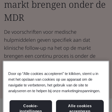
markt brengen onder de
MDR
De voorschriften voor medische
hulpmiddelen geven specifiek aan dat
klinische follow-up na het op de markt
brengen een continu proces is onder de
regelgeving.
Door op “Alle cookies accepteren” te klikken, stemt u in
met het opslaan van cookies op uw apparaat om de
Bekijk de webinar
navigatie te verbeteren, het gebruik van de site te
analyseren en te helpen bij onze marketinginspanningen.
Cookie-
Alle cookies
Delen:
instellingen
accepteren