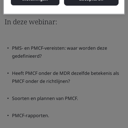
In deze webinar:
PMS- en PMCF-vereisten: waar worden deze
gedefinieerd?
Heeft PMCF onder de MDR dezelfde betekenis als
PMCF onder de richtlijnen?
Soorten en plannen van PMCF.
PMCF-rapporten.