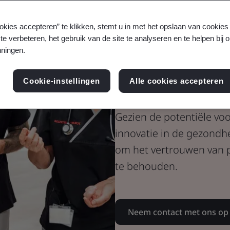
Gezondheidszorg
Zorgen voor 
okies accepteren” te klikken, stemt u in met het opslaan van cookie
te verbeteren, het gebruik van de site te analyseren en te helpen bij 
ningen.
in innovatie 
gezondheids
Cookie-instellingen
Alle cookies accepteren
Gezien de potentiële voor
innovatie in de gezondhe
om het vertrouwen van 
te behouden.
Neem contact met ons op