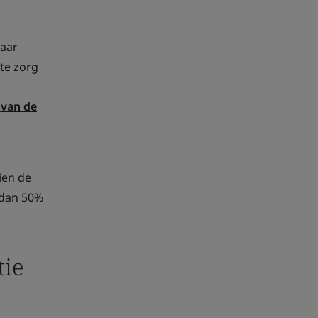
maar
te zorg
 van de
n
ien de
dan 50%
tie