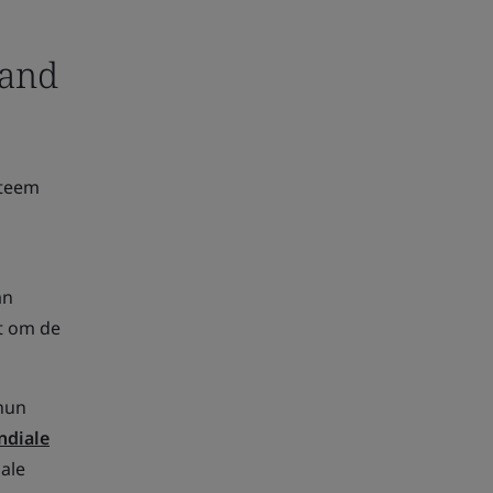
hand
steem
an
t om de
hun
diale
iale