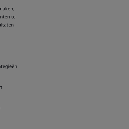
 maken,
nten te
ultaten
ategieën
en
m