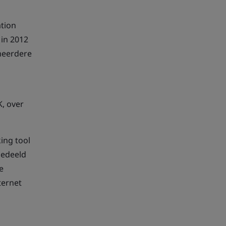
ation
 in 2012
meerdere
K, over
ing tool
gedeeld
e
ternet