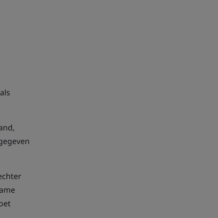
als
and,
 gegeven
echter
name
oet