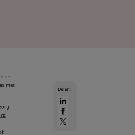
ie de
es met
Delen:
zorg
ard
ok