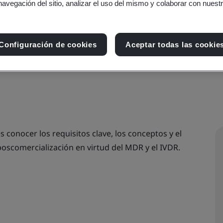
navegación del sitio, analizar el uso del mismo y colaborar con nuest
ductos sanitarios para dia
Configuración de cookies
Aceptar todas las cookie
s conocer los requisitos clave, los conceptos y el
poscomercialización en virtud del MDR y el IVDR.