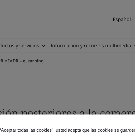
Español -
uctos y servicios
Información y recursos multimedia
R e IVDR – eLearning
sión posteriores a la comer
o sobre productos sanitari
 “Aceptar todas las cookies”, usted acepta que las cookies se guarden