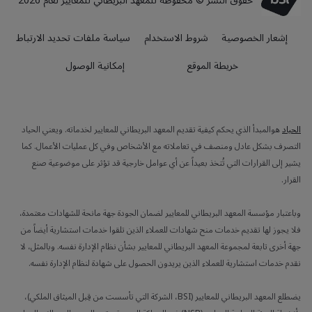
حقوق النشر © محفوظة للمعهد البريطاني للمعايير لعام 2026
إشعار الخصوصية
شروط الاستخدام
سياسة ملفات تحديد الارتباط
خريطة الموقع
إمكانية الوصول
الحياد
هوالمبدأ الذي يحكم كيفية تقديم المعهد البريطاني للمعايير لخدماته. ويعني الحياد
التصرف بشكل عادل ومنصف في تعاملاته مع الأشخاص وفي كل عمليات الأعمال. كما
يشير إلى القرارات التي تُتخذ بعيداً عن أي عوامل خارجية قد تؤثر على موضوعية صنع
القرار.
وباعتبار مؤسسة المعهد البريطاني للمعايير لضمان الجودة جهة مانحة للشهادات معتمدة،
فلا يجوز لها تقديم خدمات منح شهادات للعملاء الذين تلقوا خدمات استشارية أيضاً من
جهة أخرى تابعة لمجموعة المعهد البريطاني للمعايير بشأن نظام الإدارة نفسه. وبالمثل، لا
نقدم خدمات استشارية للعملاء الذين يريدون الحصول على شهادة لنظام الإدارة نفسه.
يضطلع المعهد البريطاني للمعايير (BSI، الشركة التي تأسست من قِبل الميثاق الملكي)،