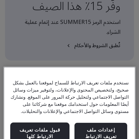
وفّر 15٪ هذا الصيف
استخدم الرمز SUMMER15 عند إتمام عملية
الشراء.
تُطبق الشروط والأحكام
نستخدم ملفات تعريف الارتباط للسماح لموقعنا بالعمل بشكل
مستوى
صحيح، ولتخصيص المحتوى والإعلانات، ولتوفير ميزات وسائل
التطبيق
التواصل الاجتماعي ولتحليل حركة المرور على الموقع. ونشارك
أيضًا المعلومات حول استخدامك موقعنا مع شركائنا على
مستوى وسائل التواصل الاجتماعي والإعلانات والتحليلات.
مدة
1 day
إعدادات ملف
قبول ملفات تعريف
تعريف الارتباط
الارتباط كلها