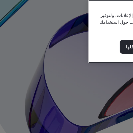
علانات، ولتوفير
مات حول استخدامك
لها