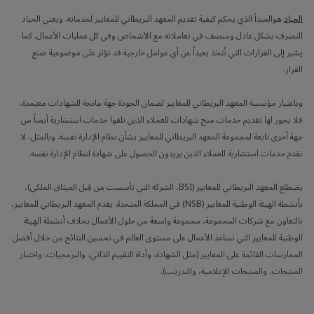
الحياد
هوالمبدأ الذي يحكم كيفية تقديم المعهد البريطاني للمعايير لخدماته. ويعني الحياد
التصرف بشكل عادل ومنصف في تعاملاته مع الأشخاص وفي كل عمليات الأعمال. كما
يشير إلى القرارات التي تُتخذ بعيداً عن أي عوامل خارجية قد تؤثر على موضوعية صنع
القرار.
وباعتبار مؤسسة المعهد البريطاني للمعايير لضمان الجودة جهة مانحة للشهادات معتمدة،
فلا يجوز لها تقديم خدمات منح شهادات للعملاء الذين تلقوا خدمات استشارية أيضاً من
جهة أخرى تابعة لمجموعة المعهد البريطاني للمعايير بشأن نظام الإدارة نفسه. وبالمثل، لا
نقدم خدمات استشارية للعملاء الذين يريدون الحصول على شهادة لنظام الإدارة نفسه.
يضطلع المعهد البريطاني للمعايير (BSI، الشركة التي تأسست من قِبل الميثاق الملكي)،
بأنشطة الهيئة الوطنية للمعايير (NSB) في المملكة المتحدة. يقدم المعهد البريطاني للمعايير،
بالتعاون مع شركات المجموعة، مجموعة واسعة من حلول الأعمال بخلاف أنشطة الهيئة
الوطنية للمعايير التي تساعد الأعمال على مستوى العالم في تحسين النتائج من خلال أفضل
الممارسات القائمة على المعايير (مثل الشهادة، وأداة التقييم الذاتي، والبرمجيات، واختبار
المنتجات، والمنتجات الإعلامية، والتدريب).