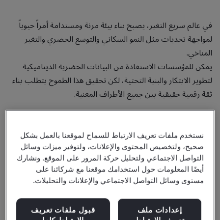
في عالم سريع التغير، يصبح بناء بيئة مرنة ومستدامة أمراً حيوياً
لمواجهة تحديات مثل النمو السكاني والتوسع الحضري والتغير
المناخي.
يمكن للمؤسسات الاستفادة من البيانات الحضرية الديناميكية
لتطوير الابتكار والبنية التحتية، لكن تحقيق هذا الطموح يتطلب بناء
ثقة رقمية حقيقية بين جميع الأطراف المعنية.
نستخدم ملفات تعريف الارتباط للسماح لموقعنا بالعمل بشكل
صحيح، ولتخصيص المحتوى والإعلانات، ولتوفير ميزات وسائل
التواصل الاجتماعي ولتحليل حركة المرور على الموقع. ونشارك
أيضًا المعلومات حول استخدامك موقعنا مع شركائنا على
مستوى وسائل التواصل الاجتماعي والإعلانات والتحليلات.
إعدادات ملف
قبول ملفات تعريف
تعريف الارتباط
الارتباط كلها