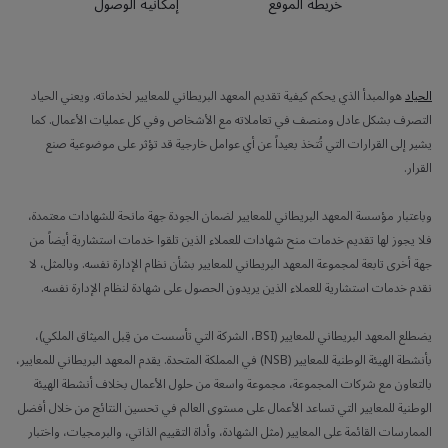
خريطة الموقع
إمكانية الوصول
الحياد
هوالمبدأ الذي يحكم كيفية تقديم المعهد البريطاني للمعايير لخدماته. ويعني الحياد
التصرف بشكل عادل ومنصف في تعاملاته مع الأشخاص وفي كل عمليات الأعمال. كما
يشير إلى القرارات التي تُتخذ بعيداً عن أي عوامل خارجية قد تؤثر على موضوعية صنع
القرار.
وباعتبار مؤسسة المعهد البريطاني للمعايير لضمان الجودة جهة مانحة للشهادات معتمدة،
فلا يجوز لها تقديم خدمات منح شهادات للعملاء الذين تلقوا خدمات استشارية أيضاً من
جهة أخرى تابعة لمجموعة المعهد البريطاني للمعايير بشأن نظام الإدارة نفسه. وبالمثل، لا
نقدم خدمات استشارية للعملاء الذين يريدون الحصول على شهادة لنظام الإدارة نفسه.
يضطلع المعهد البريطاني للمعايير (BSI، الشركة التي تأسست من قِبل الميثاق الملكي)،
بأنشطة الهيئة الوطنية للمعايير (NSB) في المملكة المتحدة. يقدم المعهد البريطاني للمعايير،
بالتعاون مع شركات المجموعة، مجموعة واسعة من حلول الأعمال بخلاف أنشطة الهيئة
الوطنية للمعايير التي تساعد الأعمال على مستوى العالم في تحسين النتائج من خلال أفضل
الممارسات القائمة على المعايير (مثل الشهادة، وأداة التقييم الذاتي، والبرمجيات، واختبار