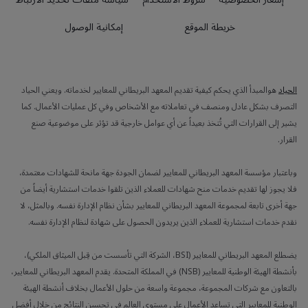
خريطة الموقع
إمكانية الوصول
الحياد
هوالمبدأ الذي يحكم كيفية تقديم المعهد البريطاني للمعايير لخدماته. ويعني الحياد
التصرف بشكل عادل ومنصف في تعاملاته مع الأشخاص وفي كل عمليات الأعمال. كما
يشير إلى القرارات التي تُتخذ بعيداً عن أي عوامل خارجية قد تؤثر على موضوعية صنع
القرار.
وباعتبار مؤسسة المعهد البريطاني للمعايير لضمان الجودة جهة مانحة للشهادات معتمدة،
فلا يجوز لها تقديم خدمات منح شهادات للعملاء الذين تلقوا خدمات استشارية أيضاً من
جهة أخرى تابعة لمجموعة المعهد البريطاني للمعايير بشأن نظام الإدارة نفسه. وبالمثل، لا
نقدم خدمات استشارية للعملاء الذين يريدون الحصول على شهادة لنظام الإدارة نفسه.
يضطلع المعهد البريطاني للمعايير (BSI، الشركة التي تأسست من قِبل الميثاق الملكي)،
بأنشطة الهيئة الوطنية للمعايير (NSB) في المملكة المتحدة. يقدم المعهد البريطاني للمعايير،
بالتعاون مع شركات المجموعة، مجموعة واسعة من حلول الأعمال بخلاف أنشطة الهيئة
الوطنية للمعايير التي تساعد الأعمال على مستوى العالم في تحسين النتائج من خلال أفضل