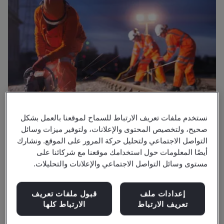
نستخدم ملفات تعريف الارتباط للسماح لموقعنا بالعمل بشكل
صحيح، ولتخصيص المحتوى والإعلانات، ولتوفير ميزات وسائل
التواصل الاجتماعي ولتحليل حركة المرور على الموقع. ونشارك
أيضًا المعلومات حول استخدامك موقعنا مع شركائنا على
ما يميز المعهد
مستوى وسائل التواصل الاجتماعي والإعلانات والتحليلات.
نتعاون معك لحماية فريقك في العمل
إعدادات ملف
قبول ملفات تعريف
نمتلك وسائل رائدة عالمياً تحقق لك أقصى استفادة من تطبيق
تعريف الارتباط
الارتباط كلها
أفضل ممارسات الصحة والسلامة المهنية، بدايةً من خفض