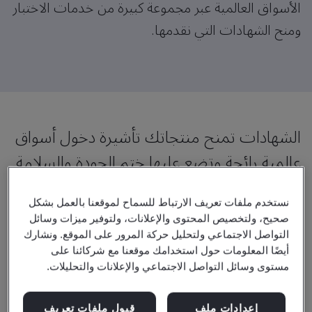
الأسواق العالمية عبر مجموعة كبيرة من خدمات الاختبار
ومنح الشهادات التي نقدمها.
الشهادات تمنح منتجاتك تأشيرة دخول أسواق
عالمية رائجة وتضع عليها ختم الجودة والسلامة.
سرّع نمو مؤسستك من خلال الوصول إلى أسواق جديدة أو عالمية
نستخدم ملفات تعريف الارتباط للسماح لموقعنا بالعمل بشكل
من خلال شهادة (CE) أو علامة تقييم المطابقة في المملكة المتحدة
صحيح، ولتخصيص المحتوى والإعلانات، ولتوفير ميزات وسائل
أو المعايير المرجعية (Benchmark) أو هيئة الأوراق المالية
التواصل الاجتماعي ولتحليل حركة المرور على الموقع. ونشارك
والأسواق الأوروبية، حيث نساعدك على استيفاء اللوائح المحلية
أيضًا المعلومات حول استخدامك موقعنا مع شركائنا على
مستوى وسائل التواصل الاجتماعي والإعلانات والتحليلات.
وضمان امتثال المنتج عبر الحدود.
امنح عملاءك ثقة ومصداقية في جودة وسلامة ومتانة منتجاتك من
إعدادات ملف
قبول ملفات تعريف