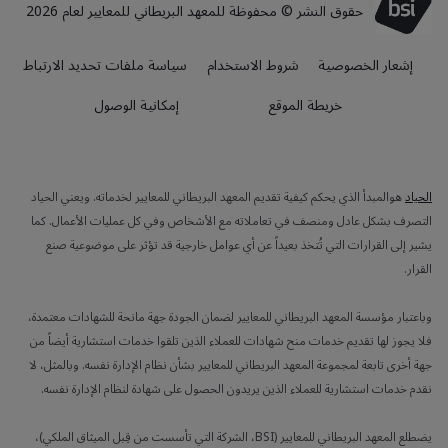
حقوق النشر © محفوظة للمعهد البريطاني للمعايير لعام 2026
إشعار الخصوصية
شروط الاستخدام
سياسة ملفات تحديد الارتباط
خريطة الموقع
إمكانية الوصول
الحياد
هوالمبدأ الذي يحكم كيفية تقديم المعهد البريطاني للمعايير لخدماته. ويعني الحياد
التصرف بشكل عادل ومنصف في تعاملاته مع الأشخاص وفي كل عمليات الأعمال. كما
يشير إلى القرارات التي تُتخذ بعيداً عن أي عوامل خارجية قد تؤثر على موضوعية صنع
القرار.
وباعتبار مؤسسة المعهد البريطاني للمعايير لضمان الجودة جهة مانحة للشهادات معتمدة،
فلا يجوز لها تقديم خدمات منح شهادات للعملاء الذين تلقوا خدمات استشارية أيضاً من
جهة أخرى تابعة لمجموعة المعهد البريطاني للمعايير بشأن نظام الإدارة نفسه. وبالمثل، لا
نقدم خدمات استشارية للعملاء الذين يريدون الحصول على شهادة لنظام الإدارة نفسه.
يضطلع المعهد البريطاني للمعايير (BSI، الشركة التي تأسست من قِبل الميثاق الملكي)،