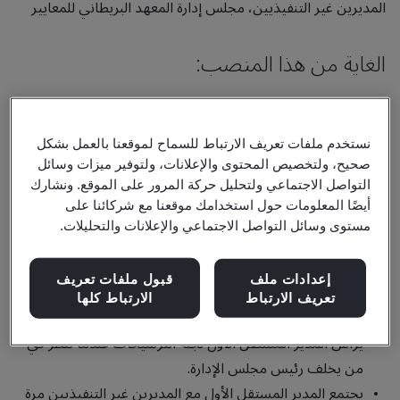
المديرين غير التنفيذيين، مجلس إدارة المعهد البريطاني للمعايير
الغاية من هذا المنصب:
يلزم نظام حوكمة الشركات البريطاني مجلس الإدارة بتعيين واحد
من المديرين المستقلين غير التنفيذيين ليكون مديراً مستقلاً أولاً
نستخدم ملفات تعريف الارتباط للسماح لموقعنا بالعمل بشكل
("SID"). بالإضافة إلى الواجبات العامة للمدير غير التنفيذي كما هو
صحيح، ولتخصيص المحتوى والإعلانات، ولتوفير ميزات وسائل
منصوص عليه في خطاب تعيين المدير.
التواصل الاجتماعي ولتحليل حركة المرور على الموقع. ونشارك
أيضًا المعلومات حول استخدامك موقعنا مع شركائنا على
المسؤوليات:
مستوى وسائل التواصل الاجتماعي والإعلانات والتحليلات.
إعدادات ملف
قبول ملفات تعريف
تجاه الرئيس
تعريف الارتباط
الارتباط كلها
يرأس المدير المستقل الأول لجنة الترشيحات عندما تنظر في
من يخلف رئيس مجلس الإدارة.
يجتمع المدير المستقل الأول مع المديرين غير التنفيذيين مرة