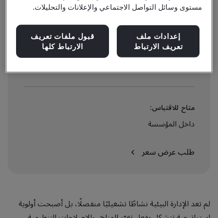
مستوى وسائل التواصل الاجتماعي والإعلانات والتحليلات.
$1234 + VAT
إعدادات ملف
قبول ملفات تعريف
تعريف الارتباط
الارتباط كلها
عرض المواعيد والحجز الآن
متاح للاقتباس:
داخل المؤسسة
طلب عرض سعر
لم تعد الإدارة البيئية نشاطًا تشغيليًا منفصلًا، بل أصبحت أولوية
استراتيجية تتشكل بفعل تغيّر المناخ، والإصلاحات التنظيمية،