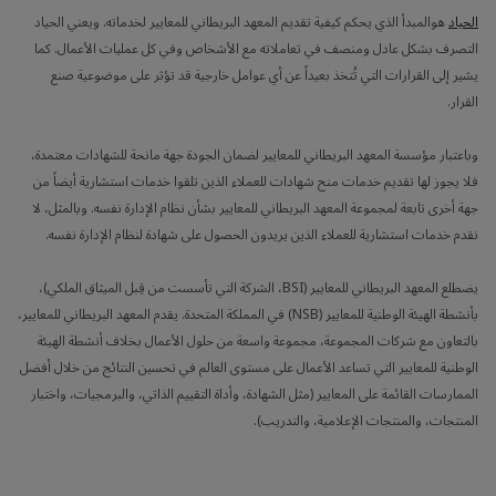
الحياد
هوالمبدأ الذي يحكم كيفية تقديم المعهد البريطاني للمعايير لخدماته. ويعني الحياد
التصرف بشكل عادل ومنصف في تعاملاته مع الأشخاص وفي كل عمليات الأعمال. كما
يشير إلى القرارات التي تُتخذ بعيداً عن أي عوامل خارجية قد تؤثر على موضوعية صنع
القرار.
وباعتبار مؤسسة المعهد البريطاني للمعايير لضمان الجودة جهة مانحة للشهادات معتمدة،
فلا يجوز لها تقديم خدمات منح شهادات للعملاء الذين تلقوا خدمات استشارية أيضاً من
جهة أخرى تابعة لمجموعة المعهد البريطاني للمعايير بشأن نظام الإدارة نفسه. وبالمثل، لا
نقدم خدمات استشارية للعملاء الذين يريدون الحصول على شهادة لنظام الإدارة نفسه.
يضطلع المعهد البريطاني للمعايير (BSI، الشركة التي تأسست من قِبل الميثاق الملكي)،
بأنشطة الهيئة الوطنية للمعايير (NSB) في المملكة المتحدة. يقدم المعهد البريطاني للمعايير،
بالتعاون مع شركات المجموعة، مجموعة واسعة من حلول الأعمال بخلاف أنشطة الهيئة
الوطنية للمعايير التي تساعد الأعمال على مستوى العالم في تحسين النتائج من خلال أفضل
الممارسات القائمة على المعايير (مثل الشهادة، وأداة التقييم الذاتي، والبرمجيات، واختبار
المنتجات، والمنتجات الإعلامية، والتدريب).