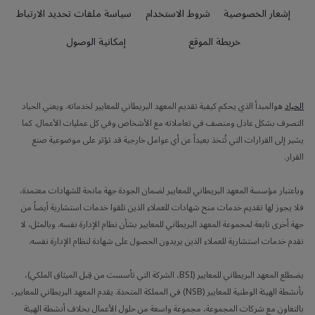
إشعار الخصوصية
شروط الاستخدام
سياسة ملفات تحديد الارتباط
خريطة الموقع
إمكانية الوصول
الحياد
هوالمبدأ الذي يحكم كيفية تقديم المعهد البريطاني للمعايير لخدماته. ويعني الحياد
التصرف بشكل عادل ومنصف في تعاملاته مع الأشخاص وفي كل عمليات الأعمال. كما
يشير إلى القرارات التي تُتخذ بعيداً عن أي عوامل خارجية قد تؤثر على موضوعية صنع
القرار.
وباعتبار مؤسسة المعهد البريطاني للمعايير لضمان الجودة جهة مانحة للشهادات معتمدة،
فلا يجوز لها تقديم خدمات منح شهادات للعملاء الذين تلقوا خدمات استشارية أيضاً من
جهة أخرى تابعة لمجموعة المعهد البريطاني للمعايير بشأن نظام الإدارة نفسه. وبالمثل، لا
نقدم خدمات استشارية للعملاء الذين يريدون الحصول على شهادة لنظام الإدارة نفسه.
يضطلع المعهد البريطاني للمعايير (BSI، الشركة التي تأسست من قِبل الميثاق الملكي)،
بأنشطة الهيئة الوطنية للمعايير (NSB) في المملكة المتحدة. يقدم المعهد البريطاني للمعايير،
بالتعاون مع شركات المجموعة، مجموعة واسعة من حلول الأعمال بخلاف أنشطة الهيئة