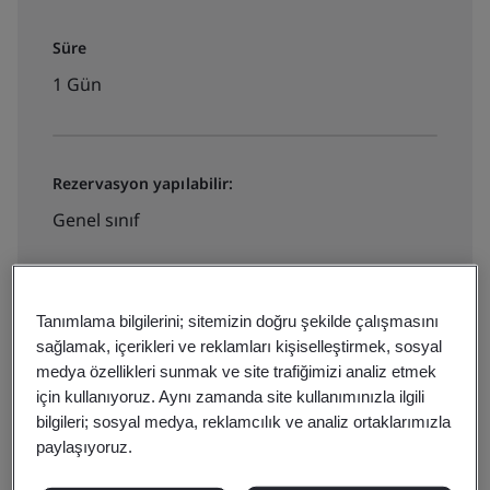
Süre
1 Gün
Rezervasyon yapılabilir:
Genel sınıf
Tarihleri görüntüleyin ve şimdi
rezervasyon yapın
Tanımlama bilgilerini; sitemizin doğru şekilde çalışmasını
sağlamak, içerikleri ve reklamları kişiselleştirmek, sosyal
medya özellikleri sunmak ve site trafiğimizi analiz etmek
için kullanıyoruz. Aynı zamanda site kullanımınızla ilgili
bilgileri; sosyal medya, reklamcılık ve analiz ortaklarımızla
Fiyat teklifi alın:
paylaşıyoruz.
Kurum içi