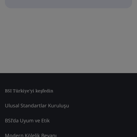
BSI Türkiye'yi keşfedin
Ulusal Standartlar Kuruluşu
BSI’da Uyum ve Etik
Modern Kölelik Beyanı