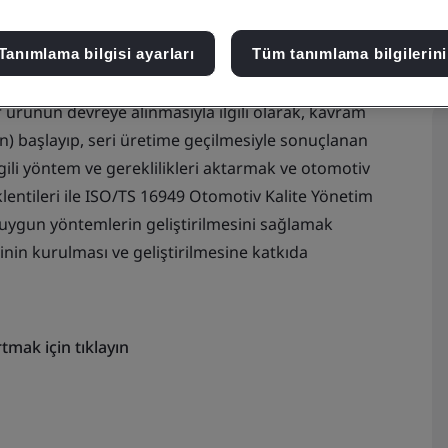
Tanımlama bilgisi ayarları
Tüm tanımlama bilgilerini
 ürünün devreye alınmasıyla ilgili olarak, kavram
n) başlayıp, seri üretime geçilmesiyle sonuçlanan
gili yöntem ve gereklilikleri aktarmak ve otomotiv
lentileri ile ISO/TS 16949 Otomotiv Kalite Yönetim
de uygun yöntemlerin geliştirilmesini sağlamak
nin kurulması ve geliştirilmesine katkıda
tmak için tıklayın