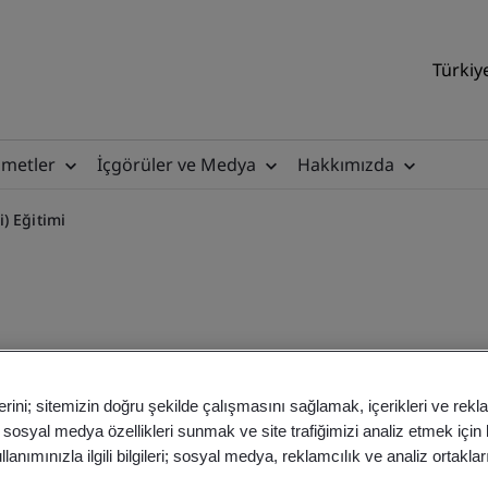
Türkiy
zmetler
İçgörüler ve Medya
Hakkımızda
) Eğitimi
ı Onay Prosesi) Eğitimi
erini; sitemizin doğru şekilde çalışmasını sağlamak, içerikleri ve rekl
, sosyal medya özellikleri sunmak ve site trafiğimizi analiz etmek için
anımınızla ilgili bilgileri; sosyal medya, reklamcılık ve analiz ortakla