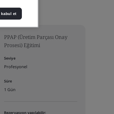
 kabul et
PPAP (Üretim Parçası Onay
Prosesi) Eğitimi
Seviye
Profesyonel
Süre
1 Gün
Rezervasyon yapılabilir: