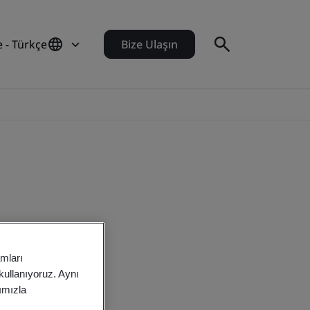
e - Türkçe
Bize Ulaşın
amları
 kullanıyoruz. Aynı
rımızla