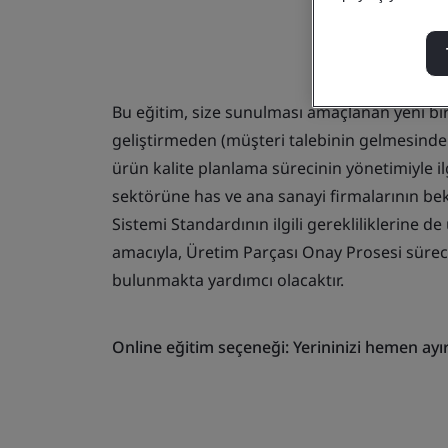
Bu eğitim, size sunulması amaçlanan yeni bir
geliştirmeden (müşteri talebinin gelmesinde
ürün kalite planlama sürecinin yönetimiyle il
sektörüne has ve ana sanayi firmalarının bek
Sistemi Standardının ilgili gerekliliklerine 
amacıyla, Üretim Parçası Onay Prosesi süreci
bulunmakta yardımcı olacaktır.
Online eğitim seçeneği: Yerininizi hemen ayır