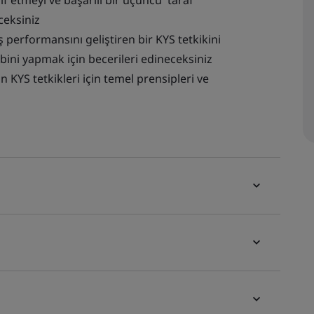
if etmeyi ve başarılı bir üçüncü taraf
ceksiniz
performansını geliştiren bir KYS tetkikini
ini yapmak için becerileri edineceksiniz
 KYS tetkikleri için temel prensipleri ve