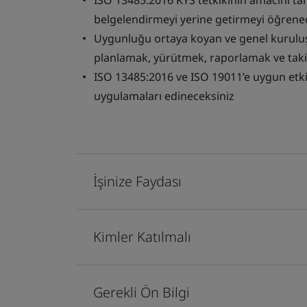
ISO 13485:2016 KYS tetkikinin amacını tar
belgelendirmeyi yerine getirmeyi öğrene
Uygunluğu ortaya koyan ve genel kuruluş 
planlamak, yürütmek, raporlamak ve takib
ISO 13485:2016 ve ISO 19011’e uygun etkin
uygulamaları edineceksiniz
İşinize Faydası
Kimler Katılmalı
Gerekli Ön Bilgi