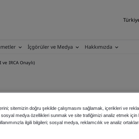
Türkiy
zmetler
İçgörüler ve Medya
Hakkımızda
I ve IRCA Onaylı)
erini; sitemizin doğru şekilde çalışmasını sağlamak, içerikleri ve rekl
SO 13485 Baş Tetkikçi Eğiti
, sosyal medya özellikleri sunmak ve site trafiğimizi analiz etmek için
anımınızla ilgili bilgileri; sosyal medya, reklamcılık ve analiz ortakla