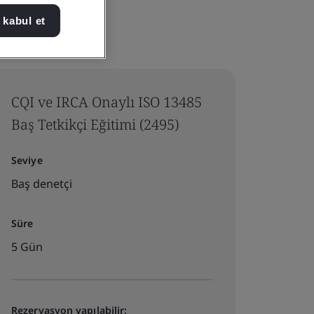
 kabul et
CQI ve IRCA Onaylı ISO 13485
Baş Tetkikçi Eğitimi (2495)
Seviye
Baş denetçi
Süre
5 Gün
Rezervasyon yapılabilir: