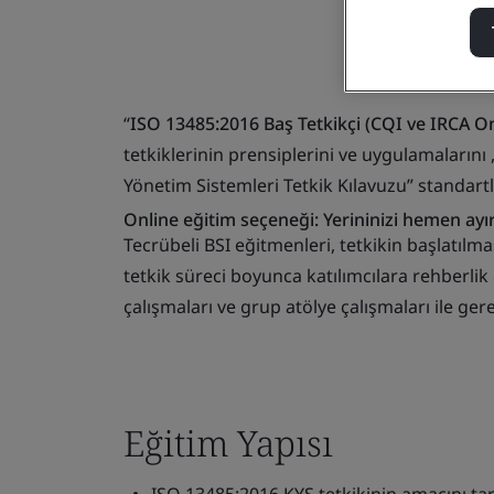
“
ISO 13485:2016 Baş Tetkikçi (CQI ve IRCA O
tetkiklerinin prensiplerini ve uygulamalarını
Yönetim Sistemleri Tetkik Kılavuzu” standa
Online eğitim seçeneği: Yerininizi hemen ayır
Tecrübeli BSI eğitmenleri,
tetkikin başlatılma
tetkik süreci boyunca katılımcılara rehberlik ed
çalışmaları ve grup atölye çalışmaları ile gere
Eğitim Yapısı