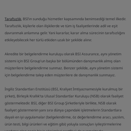
Tarafsızlık
, BSI’ın sunduğu hizmetler kapsamında benimsediği temel ilkedir.
Tarafsızlık, kişilerle olan ilişkilerde ve tüm iş faaliyetlerinde adil ve eşit
davranmak anlamına gelir. Yani kararlar, karar alma sürecinin tarafsızlığını
etkileyebilecek her türlü etkiden uzak bir şekilde alınır.
Akredite bir belgelendirme kuruluşu olarak BSI Assurance, aynı yönetim
sistemi için BSI Group'un başka bir bölümünden danışmanlık almış olan
müşterilere belgelendirme sunmaz. Benzer şekilde, aynı yönetim sistemi
için belgelendirme talep eden müşterilere de danışmanlık sunmayız.
İngiliz Standartları Enstitüsü (BSI, Kraliyet İmtiyaznamesiyle kurulmuş bir
şirket), Birleşik Krallık'ta Ulusal Standartlar Kuruluşu (NSB) olarak faaliyet
göstermektedir. BSI, diğer BSI Group Şirketleriyle birlikte, NSB olarak
faaliyet göstermenin yanı sıra dünya çapındaki işletmelerin Standartlara
dayalı en iyi uygulamalar (belgelendirme, öz değerlendirme aracı, yazılım,
ürün testi, bilgi ürünleri ve eğitim gibi) yoluyla sonuçları iyileştirmelerine