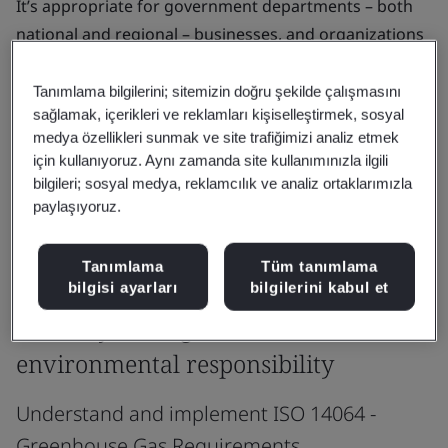
It’s appropriate for government departments – both
national and regional – businesses, and organizations
of all types seeking to plan, implement and measure
GHG-focused projects.
Tanımlama bilgilerini; sitemizin doğru şekilde çalışmasını
sağlamak, içerikleri ve reklamları kişiselleştirmek, sosyal
ISO 14064 enables you to build trust with internal and
medya özellikleri sunmak ve site trafiğimizi analiz etmek
external stakeholders and establish a strong
için kullanıyoruz. Aynı zamanda site kullanımınızla ilgili
bilgileri; sosyal medya, reklamcılık ve analiz ortaklarımızla
foundation for future emission reductions.
paylaşıyoruz.
Tanımlama
Tüm tanımlama
Products & Services
bilgisi ayarları
bilgilerini kabul et
Bolster your organization's
environmental responsibility
Understand and implement ISO 14064 -
Greenhouse Gas Requirements.