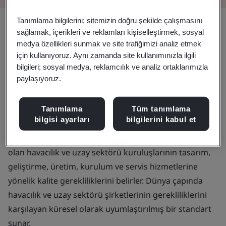
Tanımlama bilgilerini; sitemizin doğru şekilde çalışmasını
sağlamak, içerikleri ve reklamları kişiselleştirmek, sosyal
Daha fazla teknolojinin kullanıldığı
medya özellikleri sunmak ve site trafiğimizi analiz etmek
için kullanıyoruz. Aynı zamanda site kullanımınızla ilgili
ve hava trafiğinin arttığı havacılık
bilgileri; sosyal medya, reklamcılık ve analiz ortaklarımızla
sektöründe mürettebat ve yolcuların
paylaşıyoruz.
mümkün olduğunca güvende
Tanımlama
Tüm tanımlama
tutulması kritik önem taşıyor
bilgisi ayarları
bilgilerini kabul et
AS/EN 9110, ana işi tamir ve bakım hizmeti sağlamak
olan havacılık ve uzay sektörü kuruluşlarının tasarım,
geliştirme, üretim, kurulum ve servis hizmetlerine
yönelik kalite gerekliliklerini belirler. Dünya çapında
havacılık ve uzay sektörü şirketlerinin gerekliliklerini
karşılayan küresel olarak uyumlaştırılmış bir standart
sunar.