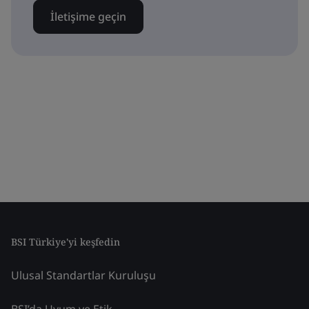
İletişime geçin
BSI Türkiye'yi keşfedin
Ulusal Standartlar Kuruluşu
BSI’da Uyum ve Etik