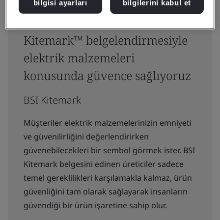
bilgisi ayarları
bilgilerini kabul et
Güvenlik testleri ve BSI
Kitemark™ belgelendirmesiyle
elektrik malzemeleri
konusunda güvence sağlıyoruz
BSI Kitemark
Müşteriler elektrik malzemelerinizin emniyeti
ve güvenilirliğini değerlendirirken
güvenebilecekleri bir sembol görmek ister. BSI
Kitemark belgesini edinen üreticiler sadece
temel gereklilikleri karşılamakla kalmaz, ürün
güvenliğini tam olarak sağlayarak insanların
güvendiği bir ürün işaretine sahip olur.