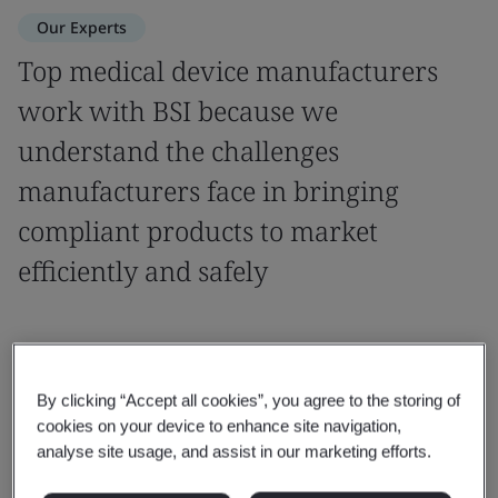
Our Experts
Top medical device manufacturers
work with BSI because we
understand the challenges
manufacturers face in bringing
compliant products to market
efficiently and safely
We work with a significant number
of manufacturers, with a variety of
By clicking “Accept all cookies”, you agree to the storing of
cookies on your device to enhance site navigation,
products from novel to complex to
analyse site usage, and assist in our marketing efforts.
high risk.