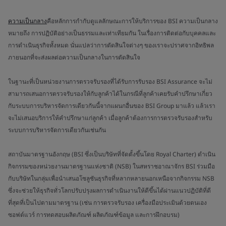
ความเป็นกลาง
คือหลักการกำกับดูแลลักษณะการให้บริการของ BSI ความเป็นกลาง
หมายถึง การปฏิบัติอย่างเป็นธรรมและเท่าเทียมกัน ในเรื่องการติดต่อกับบุคคลและ
การดำเนินธุรกิจทั้งหมด นั่นแปลว่าการตัดสินใจต่างๆ ของเราจะปราศจากอิทธิพล
ภายนอกที่จะส่งผลต่อความเป็นกลางในการตัดสินใจ
ในฐานะที่เป็นหน่วยงานการตรวจรับรองที่ได้รับการรับรอง BSI Assurance จะไม่
สามารถเสนอการตรวจรับรองให้กับลูกค้าได้ในกรณีที่ลูกค้าเคยรับคำปรึกษาเกี่ยว
กับระบบการบริหารจัดการเดียวกันนี้จากแผนกอื่นของ BSI Group มาแล้ว แล้วเรา
จะไม่เสนอบริการให้คำปรึกษาแก่ลูกค้า เมื่อลูกค้าต้องการการตรวจรับรองสำหรับ
ระบบการบริหารจัดการเดียวกันเช่นกัน
สถาบันมาตรฐานอังกฤษ (BSI ซึ่งเป็นบริษัทที่จัดตั้งขึ้นโดย Royal Charter) ดำเนิน
กิจกรรมของหน่วยงานมาตรฐานแห่งชาติ (NSB) ในสหราชอาณาจักร BSI ร่วมมือ
กับบริษัทในกลุ่มเพื่อนำเสนอโซลูชันธุรกิจที่หลากหลายนอกเหนือจากกิจกรรม NSB
ซึ่งจะช่วยให้ธุรกิจทั่วโลกปรับปรุงผลการดำเนินงานให้ดีขึ้นได้ผ่านแนวปฏิบัติที่ดี
ที่สุดที่เป็นไปตามมาตรฐาน (เช่น การตรวจรับรอง เครื่องมือประเมินด้วยตนเอง
ซอฟต์แวร์ การทดสอบผลิตภัณฑ์ ผลิตภัณฑ์ข้อมูล และการฝึกอบรม)