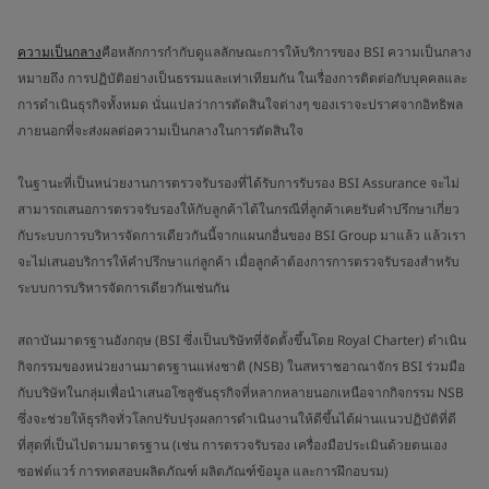
ความเป็นกลาง
คือหลักการกำกับดูแลลักษณะการให้บริการของ BSI ความเป็นกลาง
หมายถึง การปฏิบัติอย่างเป็นธรรมและเท่าเทียมกัน ในเรื่องการติดต่อกับบุคคลและ
การดำเนินธุรกิจทั้งหมด นั่นแปลว่าการตัดสินใจต่างๆ ของเราจะปราศจากอิทธิพล
ภายนอกที่จะส่งผลต่อความเป็นกลางในการตัดสินใจ
ในฐานะที่เป็นหน่วยงานการตรวจรับรองที่ได้รับการรับรอง BSI Assurance จะไม่
สามารถเสนอการตรวจรับรองให้กับลูกค้าได้ในกรณีที่ลูกค้าเคยรับคำปรึกษาเกี่ยว
กับระบบการบริหารจัดการเดียวกันนี้จากแผนกอื่นของ BSI Group มาแล้ว แล้วเรา
จะไม่เสนอบริการให้คำปรึกษาแก่ลูกค้า เมื่อลูกค้าต้องการการตรวจรับรองสำหรับ
ระบบการบริหารจัดการเดียวกันเช่นกัน
สถาบันมาตรฐานอังกฤษ (BSI ซึ่งเป็นบริษัทที่จัดตั้งขึ้นโดย Royal Charter) ดำเนิน
กิจกรรมของหน่วยงานมาตรฐานแห่งชาติ (NSB) ในสหราชอาณาจักร BSI ร่วมมือ
กับบริษัทในกลุ่มเพื่อนำเสนอโซลูชันธุรกิจที่หลากหลายนอกเหนือจากกิจกรรม NSB
ซึ่งจะช่วยให้ธุรกิจทั่วโลกปรับปรุงผลการดำเนินงานให้ดีขึ้นได้ผ่านแนวปฏิบัติที่ดี
ที่สุดที่เป็นไปตามมาตรฐาน (เช่น การตรวจรับรอง เครื่องมือประเมินด้วยตนเอง
ซอฟต์แวร์ การทดสอบผลิตภัณฑ์ ผลิตภัณฑ์ข้อมูล และการฝึกอบรม)