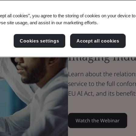
Webinar
Medical Devices
ept all cookies”, you agree to the storing of cookies on your device t
AI Algorithm
yse site usage, and assist in our marketing efforts.
Dataset Testi
Cookies settings
Accept all cookies
Imaging Indu
Learn about the relation
service to the full conf
EU AI Act, and its benefit
Watch the Webinar