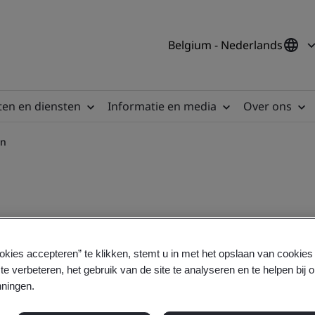
Belgium - Nederlands
en en diensten
Informatie en media
Over ons
in
ormulier supply chain
okies accepteren” te klikken, stemt u in met het opslaan van cookie
te verbeteren, het gebruik van de site te analyseren en te helpen bij 
ningen.
pen en een van onze supply chain-experts neemt 