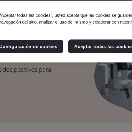
Sistema de
s
 “Aceptar todas las cookies”, usted acepta que las cookies se guarden
navegación del sitio, analizar el uso del mismo y colaborar con nuest
orativas
Configuración de cookies
Aceptar todas las cookie
 marco para gestionar
as partes interesadas de
ados positivos para