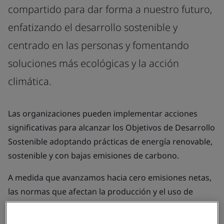
compartido para dar forma a nuestro futuro,
enfatizando el desarrollo sostenible y
centrado en las personas y fomentando
soluciones más ecológicas y la acción
climática.
Las organizaciones pueden implementar acciones
significativas para alcanzar los Objetivos de Desarrollo
Sostenible adoptando prácticas de energía renovable,
sostenible y con bajas emisiones de carbono.
A medida que avanzamos hacia cero emisiones netas,
las normas que afectan la producción y el uso de
energía seguirán siendo la piedra angular de un
futuro sostenible.