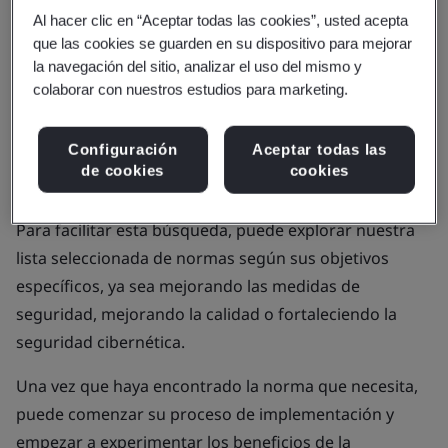
diseñados para respaldar necesidades
Al hacer clic en “Aceptar todas las cookies”, usted acepta
que las cookies se guarden en su dispositivo para mejorar
organizacionales específicas en diferentes
la navegación del sitio, analizar el uso del mismo y
sectores.
colaborar con nuestros estudios para marketing.
Sin embargo, con más de 110,000 normas y
Configuración
Aceptar todas las
publicaciones para explorar, saber dónde empezar
de cookies
cookies
puede resultar abrumador.
Para facilitar esta búsqueda, puede explorar nuestra
lista seleccionada de normas según sus objetivos
específicos, ya sea mejorando las medidas de
seguridad, mejorando la calidad o fortaleciendo la
seguridad cibernética.
Una vez que haya encontrado la norma que necesita,
puede comenzar su proceso de implementación y
empezar a experimentar los beneficios de la