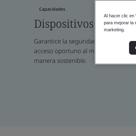
Capacidades
Al hacer clic en
Dispositivos médico
para mejorar la 
marketing.
Garantice la seguridad del paciente 
acceso oportuno al mercado de la t
manera sostenible.