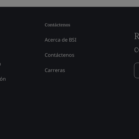
Contáctenos
R
Acerca de BSI
c
Contáctenos
n
Carreras
ión