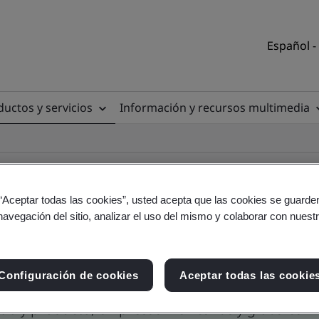
Español -
uctos y servicios
Información y recursos multimedia
 “Aceptar todas las cookies”, usted acepta que las cookies se guarden
navegación del sitio, analizar el uso del mismo y colaborar con nuest
 emitidos por BSI
Configuración de cookies
Aceptar todas las cookie
itio y producto, empresas Mexicanas y globales